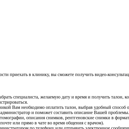
сти приехать в клинику, вы сможете получить видео-консультац
брать специалиста, желаемую дату и время и получить талон, к
истрироваться.
иникой Вам необходимо оплатить талон, выбрав удобный способ 
администратор и поможет составить описание Вашей проблемы.
омографии, описания снимков, рентгеновские снимки в формате 
почте или прямо в чате во время общения с врачом).
дминистратором по телефону или отправить электронное сообщен