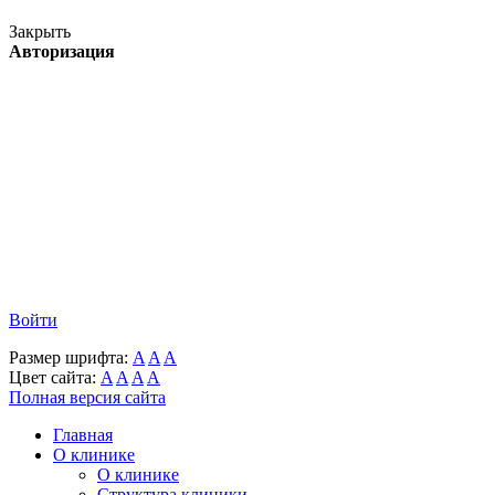
Закрыть
Авторизация
Войти
Размер шрифта:
A
A
A
Цвет сайта:
A
A
A
A
Полная версия сайта
Главная
О клинике
О клинике
Структура клиники