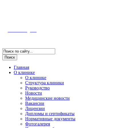
352800, г. Туапсе ул. Фрунзе, 57
Полная информация и схема проезда
Наш Instagram
Версия для слабовидящих
Главная
О клинике
О клинике
Структура клиники
Руководство
Новости
Медицинские новости
Вакансии
Лицензии
Дипломы и сертификаты
Нормативные документы
Фотогалерея