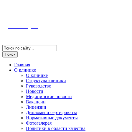
352800, г. Туапсе ул. Фрунзе, 57
Полная информация и схема проезда
Наш Instagram
Версия для слабовидящих
Главная
О клинике
О клинике
Структура клиники
Руководство
Новости
Медицинские новости
Вакансии
Лицензии
Дипломы и сертификаты
Нормативные документы
Фотогалерея
Политики в области качества