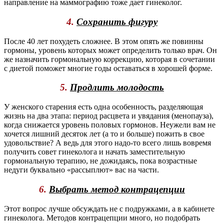
направление на маммографию тоже дает гинеколог.
4.
Сохранить фигуру
После 40 лет похудеть сложнее. В этом опять же повинны
гормоны, уровень которых может определить только врач. Он
же назначить гормональную коррекцию, которая в сочетании
с диетой поможет многие годы оставаться в хорошей форме.
5.
Продлить молодость
У женского старения есть одна особенность, разделяющая
жизнь на два этапа: период расцвета и увядания (менопауза),
когда снижается уровень половых гормонов. Неужели вам не
хочется лишний десяток лет (а то и больше) пожить в свое
удовольствие? А ведь для этого надо-то всего лишь вовремя
получить совет гинеколога и начать заместительную
гормональную терапию, не дожидаясь, пока возрастные
недуги буквально «рассыплют» вас на части.
6.
Выбрать метод контрацепции
Этот вопрос лучше обсуждать не с подружками, а в кабинете
гинеколога. Методов контрацепции много, но подобрать