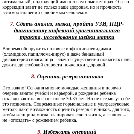
оптимальный, подходящий именно вам поможет врач. От его
коррекции завит не только ваше здоровья, но и прочность
взаимоотношений с любимым человеком.
7.
Сдать анализ, мазки, пройти УЗИ, ПЦР-
диагностику инфекций урогенитального
тракта, исследование шейки матки
Вовремя обнаружить половые инфекции-невидимки
(хламидиоз, папиллома-вирус) и даже банальный
дисбактериоз влагалища – значит существенно повысить шанс
дожить до глубокой старости по-женски здоровой.
8.
Оценить резерв яичников
Это важно! Сегодня многие молодые женщины в первую
очередь заняты учебой и карьерой, а рождение ребенка
откладывают на возраст после 30-35 лет. Но не все могут себе
это позволить. Современные гормональные и ультразвуковые
методы дают возможность оценить резерв яичников, для того,
чтобы женщина могла планировать свою жизнь, а главное –
не «опоздать» с рождением ребенка.
9.
Избежать операций