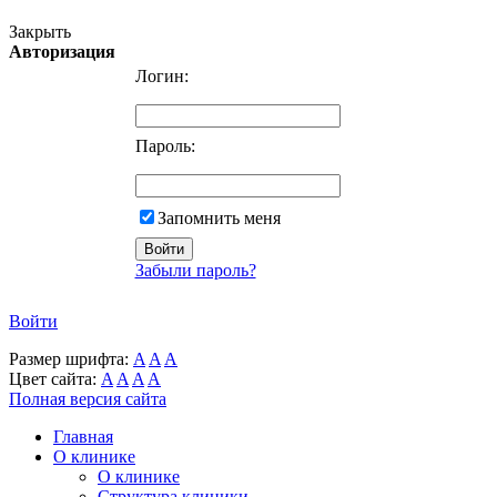
Закрыть
Авторизация
Логин:
Пароль:
Запомнить меня
Забыли пароль?
Войти
Размер шрифта:
A
A
A
Цвет сайта:
A
A
A
A
Полная версия сайта
Главная
О клинике
О клинике
Структура клиники